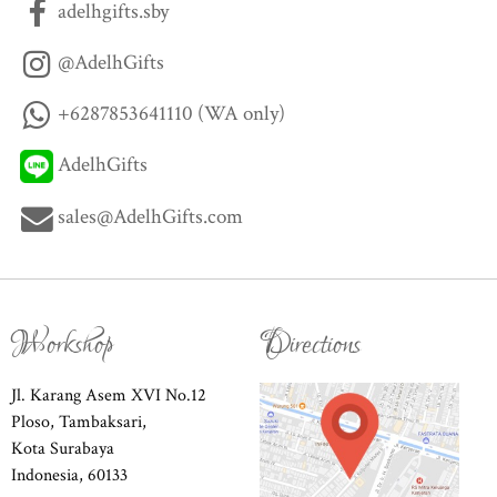
adelhgifts.sby
@AdelhGifts
+6287853641110 (WA only)
AdelhGifts
sales@AdelhGifts.com
Workshop
Directions
Jl. Karang Asem XVI No.12
Ploso, Tambaksari,
Kota Surabaya
Indonesia, 60133