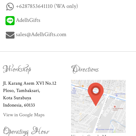
+6287853641110 (WA only)
AdelhGifts
sales@AdelhGifts.com
Workshop
Directions
Jl. Karang Asem XVI No.12
Ploso, Tambaksari,
Kota Surabaya
Indonesia, 60133
View in Google Maps
Operating Hour