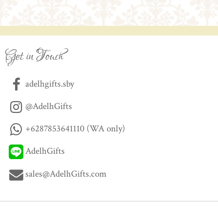
Get in Touch
adelhgifts.sby
@AdelhGifts
+6287853641110 (WA only)
AdelhGifts
sales@AdelhGifts.com